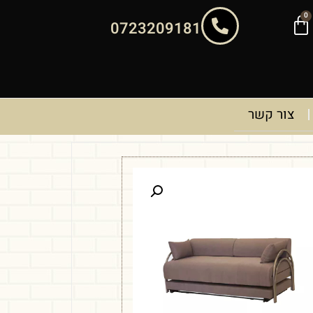
0
0723209181
צור קשר