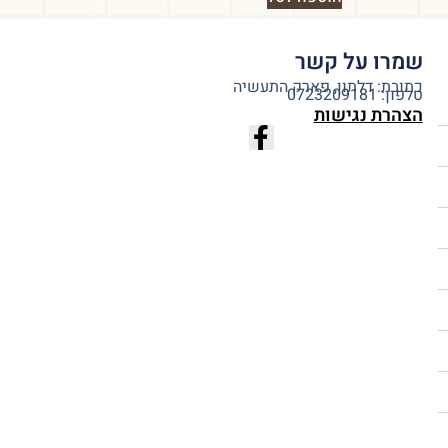
שמרו על קשר
כתובת: דלתון, פארק התעשיה
טלפון: 0723209181
הצהרת נגישות