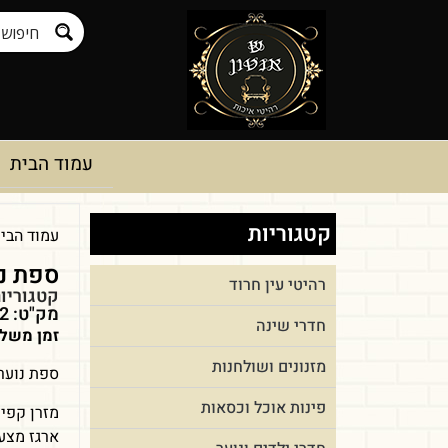
עמוד הבית
קטגוריות
עמוד הבי
ספת נו
רהיטי עין חרוד
קטגוריו
מק"ט: pnum-168182
חדרי שינה
זמן משלו
מזנונים ושולחנות
ספת נוער 
פינות אוכל וכסאות
מזרן קפיצ
ארגז מצעי