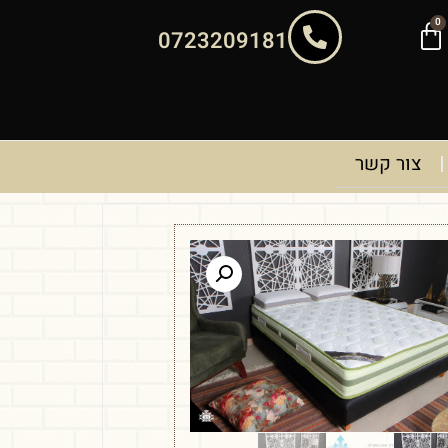
0
0723209181
צור קשר