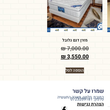
מזרן דגם גלובל
₪
7,000.00
₪
3,550.00
הוספה לסל
שמרו על קשר
כתובת: דלתון, פארק התעשיה
טלפון: 0723209181
הצהרת נגישות