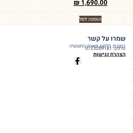
₪
1,690.00
הוספה לסל
שמרו על קשר
כתובת: דלתון, פארק התעשיה
טלפון: 0723209181
הצהרת נגישות