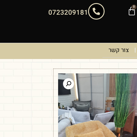
0
0723209181
צור קשר