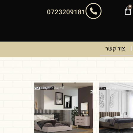
0
0723209181
צור קשר