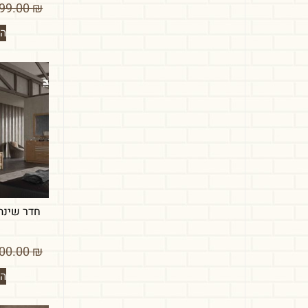
6,999.00
₪
הו
חדר שינה 
4,800.00
₪
הו