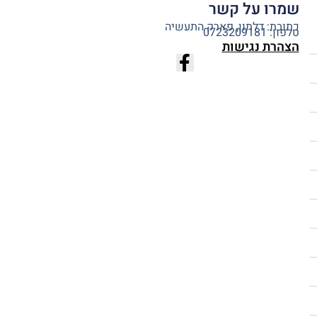
שמרו על קשר
כתובת: דלתון, פארק התעשיה
טלפון: 0723209181
הצהרת נגישות