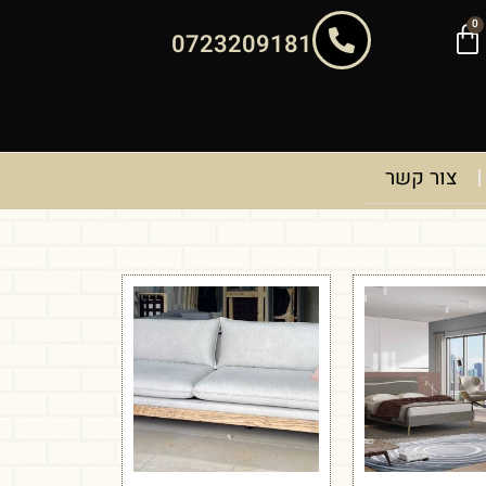
0
0723209181
צור קשר