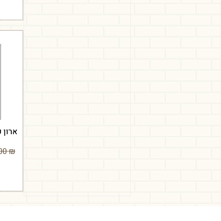
ארון 
2,790.00
₪